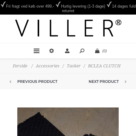
Fri fragt ved køb over 499,-
Hurtig levering (1-3 dage)
14 dages fuld
returret
(0)
Forside
/
Accessories
/
Tasker
/
BCLEA CLUTCH
PREVIOUS PRODUCT
NEXT PRODUCT