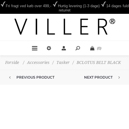
Fri fragt ved køb over 499,-
Hurtig levering (1-3 dage)
14 dages fuld
returret
(0)
Forside
/
Accessories
/
Tasker
/
BCLOTUS BELT BLACK
PREVIOUS PRODUCT
NEXT PRODUCT