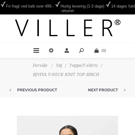
Fri fragt ved køb over 499,-
Hurtig levering (1-3 dage)
14 dages fuld
returret
(0)
Forside
/
Tøj
/
Toppe/T-shirts
/
BJVIVA V-NECK KNIT TOP BIRCH
PREVIOUS PRODUCT
NEXT PRODUCT