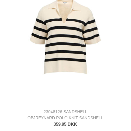
23048126 SANDSHELL
OBJREYNARD POLO KNIT SANDSHELL
359,95 DKK