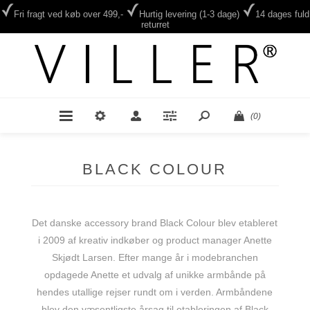
Fri fragt ved køb over 499,-
Hurtig levering (1-3 dage)
14 dages fuld
returret
(0)
BLACK COLOUR
Det danske accessory brand Black Colour blev etableret
i 2009 af kreativ indkøber og product manager Anette
Skjødt Larsen. Efter mange år i modebranchen
opdagede Anette et udvalg af unikke armbånde på
hendes utallige rejser rundt om i verden. Armbåndene
blev den væsentligste årsag til etableringen af Black