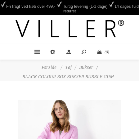
Fri fragt ved køb over 499,-
Hurtig levering (1-3 dage)
14 dages fuld
returret
(0)
Forside
/
Tøj
/
Bukser
/
BLACK COLOUR BOX BUKSER BUBBLE GUM