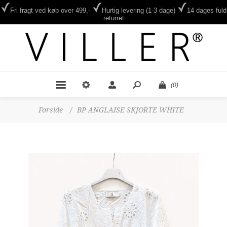
Fri fragt ved køb over 499,-
Hurtig levering (1-3 dage)
14 dages fuld
returret
(0)
Forside
/
BP ANGLAISE SKJORTE WHITE