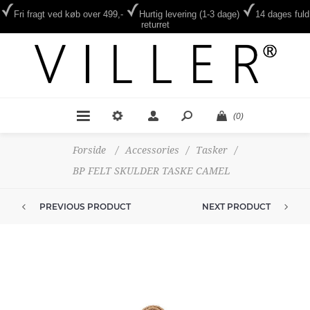
Fri fragt ved køb over 499,-
Hurtig levering (1-3 dage)
14 dages fuld
returret
(0)
Forside
/
Accessories
/
Tasker
/
BP FELT SKULDER TASKE CAMEL
PREVIOUS PRODUCT
NEXT PRODUCT