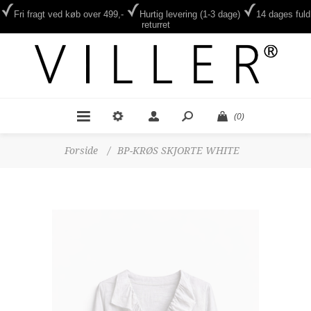
Fri fragt ved køb over 499,-
Hurtig levering (1-3 dage)
14 dages fuld
returret
(0)
Forside
/
BP-KRØS SKJORTE WHITE