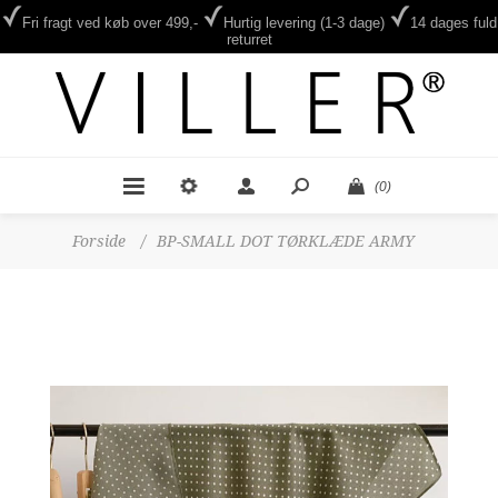
Fri fragt ved køb over 499,-
Hurtig levering (1-3 dage)
14 dages fuld
returret
(0)
Forside
/
BP-SMALL DOT TØRKLÆDE ARMY