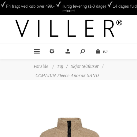
Fri fragt ved køb over 499,-
Hurtig levering (1-3 dage)
14 dages fuld
returret
(0)
Forside
/
Tøj
/
Skjorte/Bluser
/
CCMADIN Fleece Anorak SAND