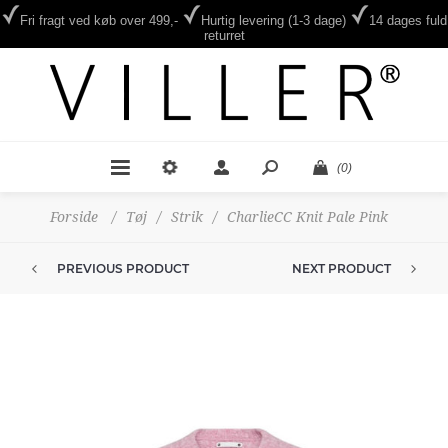
Fri fragt ved køb over 499,-
Hurtig levering (1-3 dage)
14 dages fuld
returret
(0)
Forside
/
Tøj
/
Strik
/
CharlieCC Knit Pale Pink
PREVIOUS PRODUCT
NEXT PRODUCT