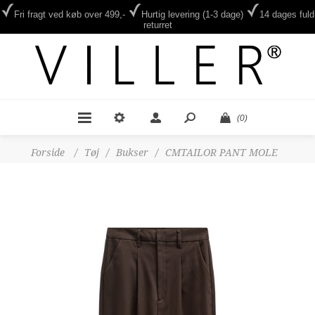
Fri fragt ved køb over 499,-
Hurtig levering (1-3 dage)
14 dages fuld
returret
(0)
Forside
/
Tøj
/
Bukser
/
CMTAILOR PANT MOLE