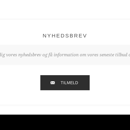
NYHEDSBREV
dig vores nyhedsbrev og få information om vores seneste tilbud o
TILMELD