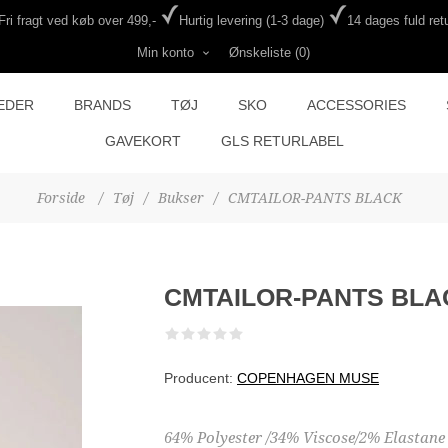
Fri fragt ved køb over 499,-
Hurtig levering (1-3 dage)
14 dages fuld retu
Min konto
Ønskeliste
(0)
EDER
BRANDS
TØJ
SKO
ACCESSORIES
GAVEKORT
GLS RETURLABEL
Forside
/
Tøj
/
Bukser
/
CMTAILOR-PANTS BLACK
CMTAILOR-PANTS BLA
Producent:
COPENHAGEN MUSE
64% Polyester /34% Viscose/2% Elastane