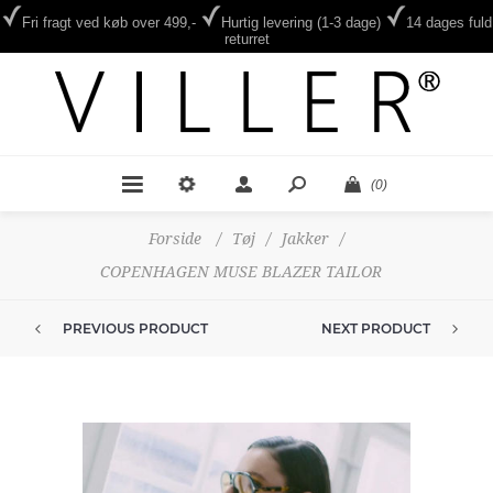
Fri fragt ved køb over 499,-
Hurtig levering (1-3 dage)
14 dages fuld
returret
(0)
Forside
/
Tøj
/
Jakker
/
COPENHAGEN MUSE BLAZER TAILOR
PREVIOUS PRODUCT
NEXT PRODUCT