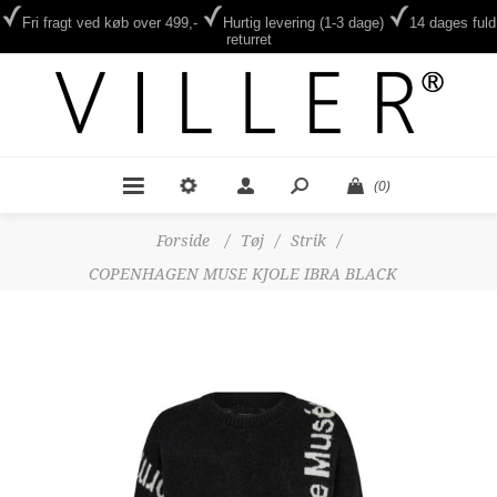
Fri fragt ved køb over 499,-
Hurtig levering (1-3 dage)
14 dages fuld
returret
(0)
Forside
/
Tøj
/
Strik
/
COPENHAGEN MUSE KJOLE IBRA BLACK