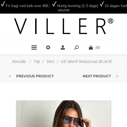
Fri fragt ved køb over 499,-
Hurtig levering (1-3 dage)
14 dages fuld
returret
(0)
Forside
/
Tøj
/
Vest
/
GP Marli Waistcoat BLACK
PREVIOUS PRODUCT
NEXT PRODUCT