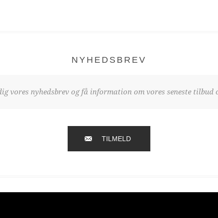
NYHEDSBREV
dig vores nyhedsbrev og få information om vores seneste tilbud o
TILMELD