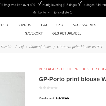
Fri fragt ved køb over 499,-
Hurtig levering (1-3 dage)
14 dages fuld retu
Min konto
Ønskeliste
(0)
EDER
BRANDS
TØJ
SKO
ACCESSORIES
GAVEKORT
GLS RETURLABEL
Forside
/
Tøj
/
Skjorte/Bluser
/
GP-Porto print blouse WHITE
BEKLAGER - DETTE PRODUKT ER UD
GP-Porto print blouse 
Producent:
GASPAR