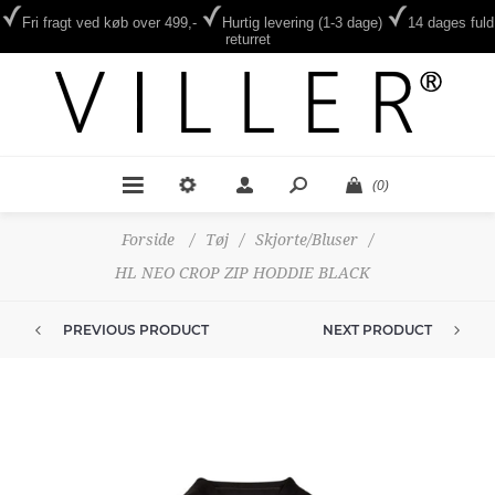
Fri fragt ved køb over 499,-
Hurtig levering (1-3 dage)
14 dages fuld
returret
(0)
Forside
/
Tøj
/
Skjorte/Bluser
/
HL NEO CROP ZIP HODDIE BLACK
PREVIOUS PRODUCT
NEXT PRODUCT