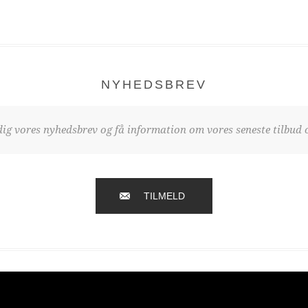
NYHEDSBREV
dig vores nyhedsbrev og få information om vores seneste tilbud o
TILMELD