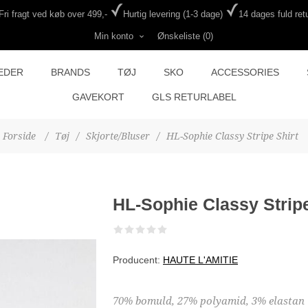
Fri fragt ved køb over 499,-
Hurtig levering (1-3 dage)
14 dages fuld retu
Min konto
Ønskeliste
(0)
EDER
BRANDS
TØJ
SKO
ACCESSORIES
GAVEKORT
GLS RETURLABEL
Forside
/
Tøj
/
Skjorte/Bluser
/
HL-Sophie Classy Stripe Shirt
HL-Sophie Classy Stripe
Producent:
HAUTE L'AMITIE
70% bomuld, 27% polyamid, 3% elastan