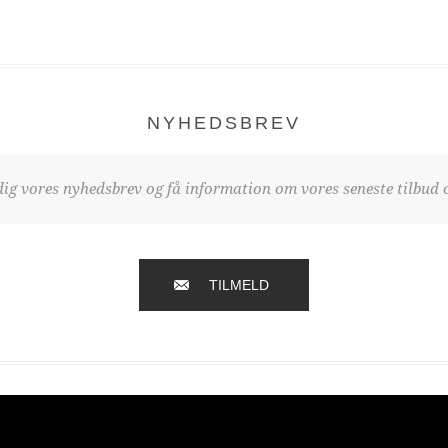
NYHEDSBREV
dig vores nyhedsbrev og få information om vores seneste tilbud o
TILMELD