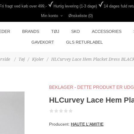
Fri fragt ved køb over 499,-
Hurtig levering (1-3 dage)
14 dages fuld retu
Min konto
Ønskeliste
(0)
EDER
BRANDS
TØJ
SKO
ACCESSORIES
GAVEKORT
GLS RETURLABEL
rside
/
Tøj
/
Kjoler
/
HLCurvey Lace Hem Placket Dress BLAC
BEKLAGER - DETTE PRODUKT ER UD
HLCurvey Lace Hem Pl
Producent:
HAUTE L'AMITIE