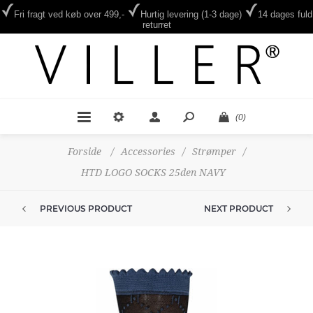
Fri fragt ved køb over 499,-
Hurtig levering (1-3 dage)
14 dages fuld
returret
(0)
Forside
/
Accessories
/
Strømper
/
HTD LOGO SOCKS 25den NAVY
PREVIOUS PRODUCT
NEXT PRODUCT