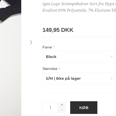
igen.Logo Strømpebukser Sort fra Hype th
Kvalitet:93% Polyamide, 7% Elastane Tå
149,95 DKK
Farve
*
Størrelse
*
+
-