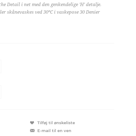
e Detail i net med den genkendelige 'H' detalje.
ler skånevaskes ved 30ºC i vaskepose 30 Denier