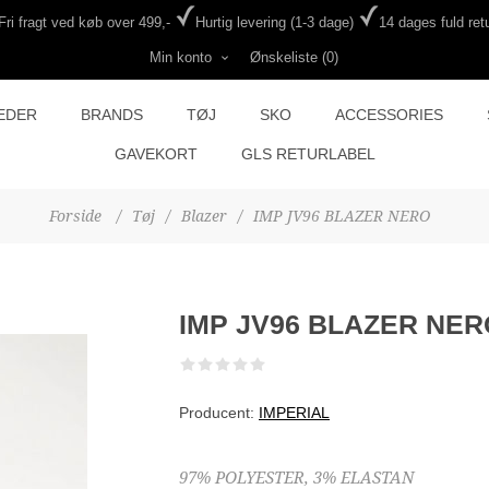
Fri fragt ved køb over 499,-
Hurtig levering (1-3 dage)
14 dages fuld retu
Min konto
Ønskeliste
(0)
EDER
BRANDS
TØJ
SKO
ACCESSORIES
GAVEKORT
GLS RETURLABEL
Forside
/
Tøj
/
Blazer
/
IMP JV96 BLAZER NERO
IMP JV96 BLAZER NER
Producent:
IMPERIAL
97% POLYESTER, 3% ELASTAN