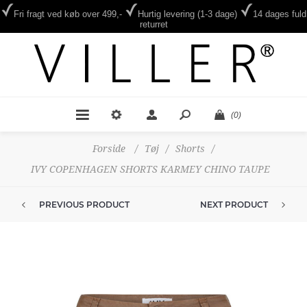
Fri fragt ved køb over 499,-
Hurtig levering (1-3 dage)
14 dages fuld
returret
(0)
Forside
/
Tøj
/
Shorts
/
IVY COPENHAGEN SHORTS KARMEY CHINO TAUPE
PREVIOUS PRODUCT
NEXT PRODUCT