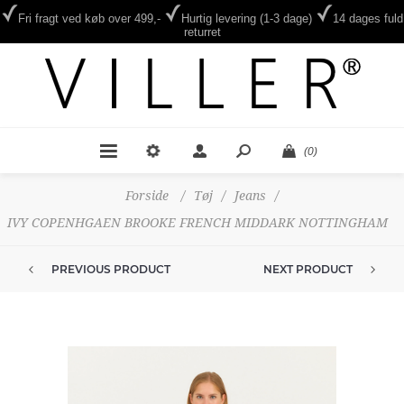
Fri fragt ved køb over 499,-
Hurtig levering (1-3 dage)
14 dages fuld
returret
(0)
Forside
/
Tøj
/
Jeans
/
IVY COPENHGAEN BROOKE FRENCH MIDDARK NOTTINGHAM
PREVIOUS PRODUCT
NEXT PRODUCT