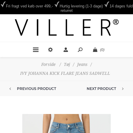
Fri fragt ved køb over 499,-
Hurtig levering (1-3 dage)
14 dages fuld
returret
(0)
Forside
/
Tøj
/
Jeans
/
IVY JOHANNA KICK FLARE JEANS SADWELL
PREVIOUS PRODUCT
NEXT PRODUCT