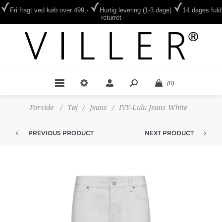
Fri fragt ved køb over 499,-
Hurtig levering (1-3 dage)
14 dages fuld
returret
(0)
Forside
/
Tøj
/
Jeans
/
IVY-Lulu Jeans White
PREVIOUS PRODUCT
NEXT PRODUCT