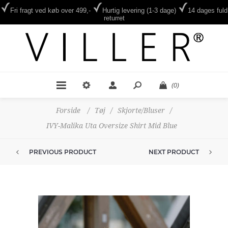
Fri fragt ved køb over 499,-
Hurtig levering (1-3 dage)
14 dages fuld
returret
(0)
Forside
/
Tøj
/
Skjorte/Bluser
/
IVY-Malika Uta Oversize Shirt Mid Blue
PREVIOUS PRODUCT
NEXT PRODUCT