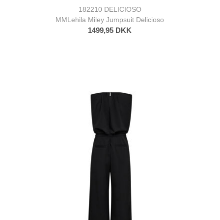
182210 DELICIOSO
MMLehila Miley Jumpsuit Delicioso
1499,95 DKK