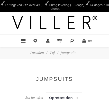
Fri fragt ved køb over 499,-
Hurtig levering (1-3 dage)
14 dages fuld
returret
(0)
Forsiden
/
Tøj
/
Jumpsuits
JUMPSUITS
Sorter efter