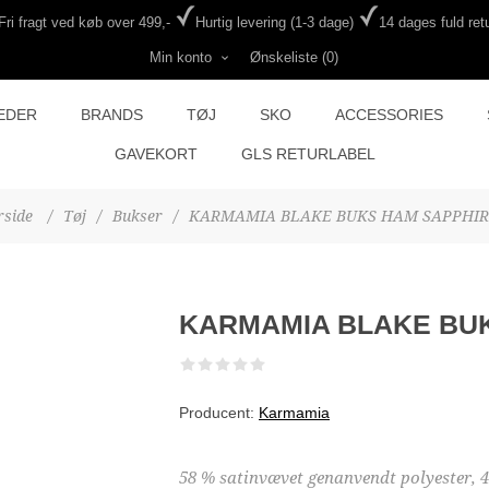
Fri fragt ved køb over 499,-
Hurtig levering (1-3 dage)
14 dages fuld retu
Min konto
Ønskeliste
(0)
EDER
BRANDS
TØJ
SKO
ACCESSORIES
GAVEKORT
GLS RETURLABEL
rside
/
Tøj
/
Bukser
/
KARMAMIA BLAKE BUKS HAM SAPPHIR
KARMAMIA BLAKE BU
Producent:
Karmamia
58 % satinvævet genanvendt polyester, 4