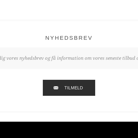
NYHEDSBREV
dig vores nyhedsbrev og få information om vores seneste tilbud o
TILMELD