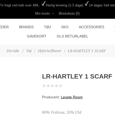
Fri fragt ved køb over 499,-
Hurtig levering (1-3 dage)
14 dages fuld retu
Min konto
Ønskeliste
(0)
EDER
BRANDS
TØJ
SKO
ACCESSORIES
GAVEKORT
GLS RETURLABEL
Forside
/
Tøj
/
Skjorte/Bluser
/
LR-HARTLEY 1 SCARF
LR-HARTLEY 1 SCARF
Producent:
Levete Room
80% Viskose, 20% Uld