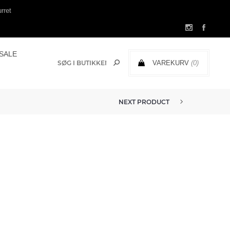
rret
SALE
VAREKURV
(0)
0,00 DKK
NEXT PRODUCT