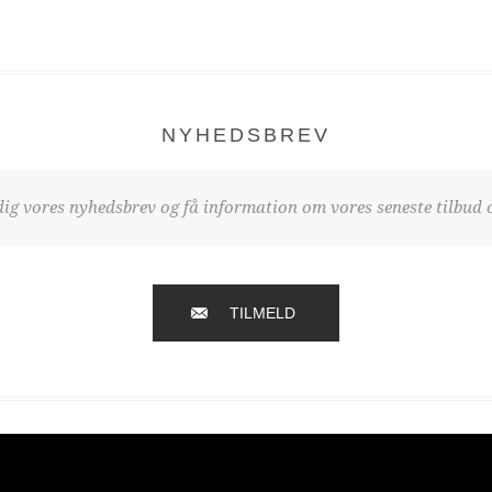
NYHEDSBREV
dig vores nyhedsbrev og få information om vores seneste tilbud o
TILMELD