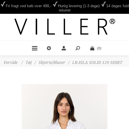
Fri fragt ved køb over 499,-
Hurtig levering (1-3 dage)
14 dages fuld
returret
(0)
Forside
/
Tøj
/
Skjorte/Bluser
/
LR-ISLA SOLID 129 SHIRT