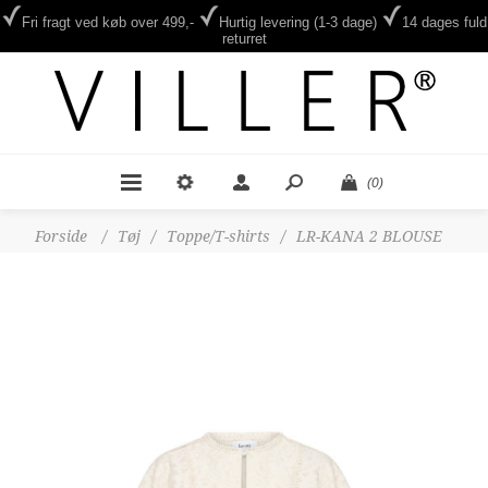
Fri fragt ved køb over 499,-
Hurtig levering (1-3 dage)
14 dages fuld
returret
(0)
Forside
/
Tøj
/
Toppe/T-shirts
/
LR-KANA 2 BLOUSE