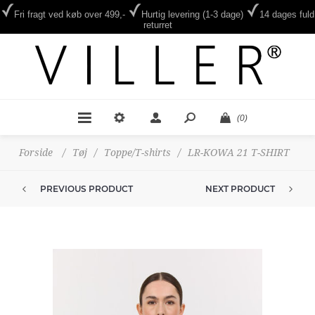
Fri fragt ved køb over 499,-
Hurtig levering (1-3 dage)
14 dages fuld
returret
(0)
Forside
/
Tøj
/
Toppe/T-shirts
/
LR-KOWA 21 T-SHIRT
PREVIOUS PRODUCT
NEXT PRODUCT