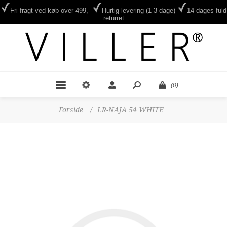
Fri fragt ved køb over 499,-
Hurtig levering (1-3 dage)
14 dages fuld
returret
(0)
Forside
/
LR-NAJA 54 WHITE