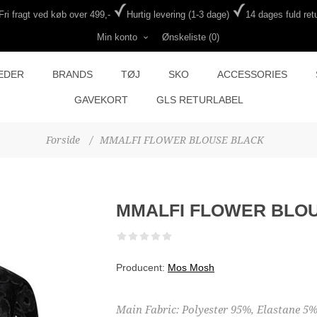
Fri fragt ved køb over 499,-
Hurtig levering (1-3 dage)
14 dages fuld retu
Min konto
Ønskeliste
(0)
EDER
BRANDS
TØJ
SKO
ACCESSORIES
GAVEKORT
GLS RETURLABEL
Forside
/
MMALFI FLOWER BLOUSE BLACK
MMALFI FLOWER BLO
Producent:
Mos Mosh
Main Fabric: Polyester 95%, Elastane 5%