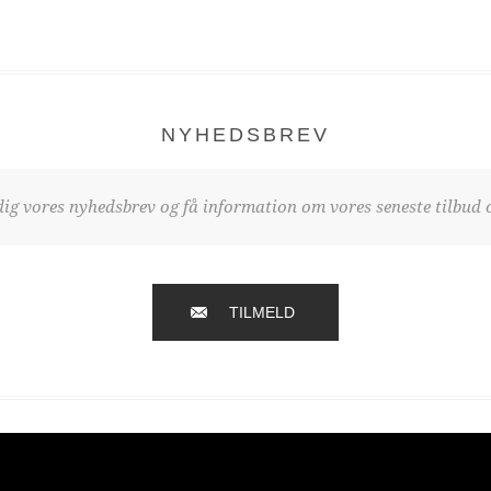
NYHEDSBREV
dig vores nyhedsbrev og få information om vores seneste tilbud o
TILMELD