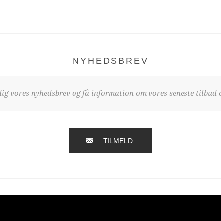
NYHEDSBREV
dig vores nyhedsbrev og få information om vores seneste tilbud o
TILMELD