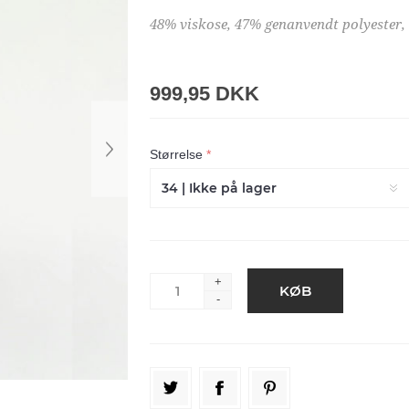
48% viskose, 47% genanvendt polyester,
999,95 DKK
Størrelse
*
+
-