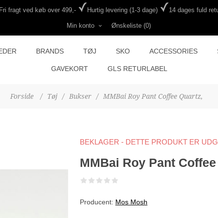
Fri fragt ved køb over 499,-
Hurtig levering (1-3 dage)
14 dages fuld retu
Min konto
Ønskeliste
(0)
EDER
BRANDS
TØJ
SKO
ACCESSORIES
GAVEKORT
GLS RETURLABEL
Forside
/
Tøj
/
Bukser
/
MMBai Roy Pant Coffee Quartz,
BEKLAGER - DETTE PRODUKT ER UD
MMBai Roy Pant Coffee 
Producent:
Mos Mosh