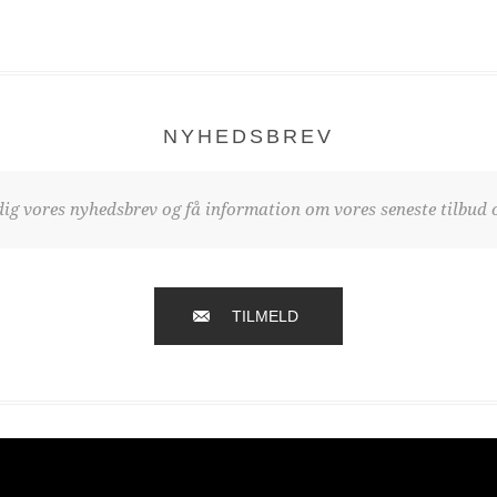
NYHEDSBREV
dig vores nyhedsbrev og få information om vores seneste tilbud o
TILMELD