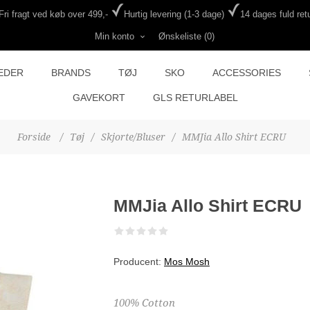
Fri fragt ved køb over 499,-
Hurtig levering (1-3 dage)
14 dages fuld retu
Min konto
Ønskeliste
(0)
EDER
BRANDS
TØJ
SKO
ACCESSORIES
GAVEKORT
GLS RETURLABEL
Forside
/
Tøj
/
Skjorte/Bluser
/
MMJia Allo Shirt ECRU
MMJia Allo Shirt ECRU
Producent:
Mos Mosh
100% Cotton