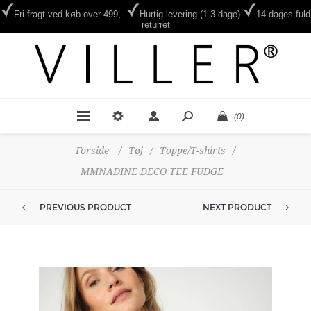
Fri fragt ved køb over 499,-
Hurtig levering (1-3 dage)
14 dages fuld
returret
(0)
Forside
/
Tøj
/
Toppe/T-shirts
/
MMNADINE DECO TEE FUDGE
PREVIOUS PRODUCT
NEXT PRODUCT