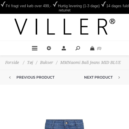
Fri fragt ved køb over 499,-
Hurtig levering (1-3 dage)
14 dages fuld
returret
(0)
Forside
/
Tøj
/
Bukser
/
MMNaomi Bali Jeans MID BLUE
PREVIOUS PRODUCT
NEXT PRODUCT