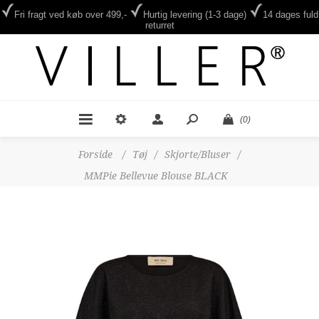
Fri fragt ved køb over 499,-
Hurtig levering (1-3 dage)
14 dages fuld
returret
(0)
Forside
/
Tøj
/
Skjorte/Bluser
/
MMPie Bellevue Blouse BLACK