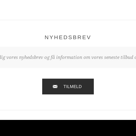
NYHEDSBREV
dig vores nyhedsbrev og få information om vores seneste tilbud o
TILMELD