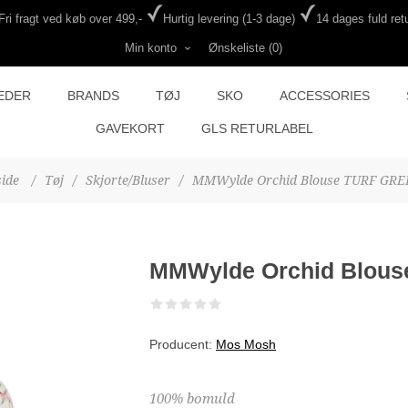
Fri fragt ved køb over 499,-
Hurtig levering (1-3 dage)
14 dages fuld retu
Min konto
Ønskeliste
(0)
EDER
BRANDS
TØJ
SKO
ACCESSORIES
GAVEKORT
GLS RETURLABEL
side
/
Tøj
/
Skjorte/Bluser
/
MMWylde Orchid Blouse TURF GR
MMWylde Orchid Blou
Producent:
Mos Mosh
100% bomuld