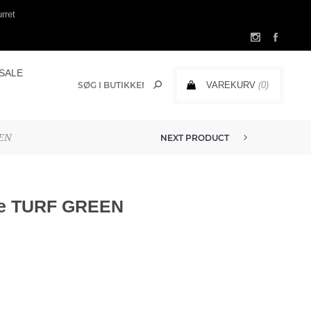
rret
SALE
VAREKURV
(0)
0,00 DKK
EEN
NEXT PRODUCT
se TURF GREEN