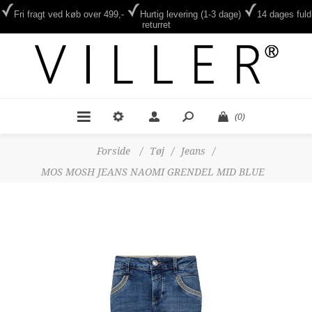
Fri fragt ved køb over 499,-
Hurtig levering (1-3 dage)
14 dages fuld
returret
(0)
Forside
/
Tøj
/
Jeans
/
MOS MOSH JEANS NAOMI GRENDEL MID BLUE