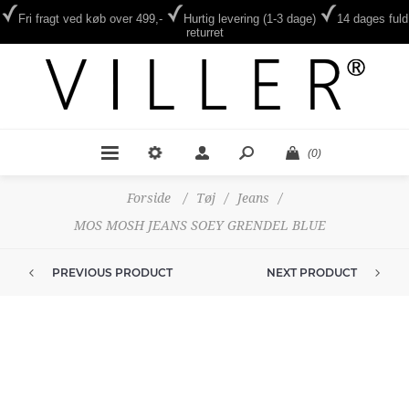
Fri fragt ved køb over 499,-
Hurtig levering (1-3 dage)
14 dages fuld
returret
(0)
Forside
/
Tøj
/
Jeans
/
MOS MOSH JEANS SOEY GRENDEL BLUE
PREVIOUS PRODUCT
NEXT PRODUCT