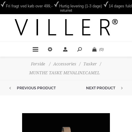
Fri fragt ved køb over 499,-
Hurtig levering (1-3 dage)
14 dages fuld
returret
(0)
Forside
/
Accessories
/
Tasker
/
MUNTHE TASKE MEVALINECAMEL
PREVIOUS PRODUCT
NEXT PRODUCT