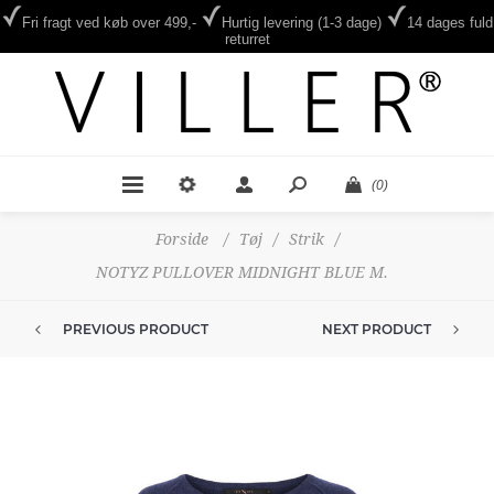
Fri fragt ved køb over 499,-
Hurtig levering (1-3 dage)
14 dages fuld
returret
(0)
Forside
/
Tøj
/
Strik
/
NOTYZ PULLOVER MIDNIGHT BLUE M.
PREVIOUS PRODUCT
NEXT PRODUCT