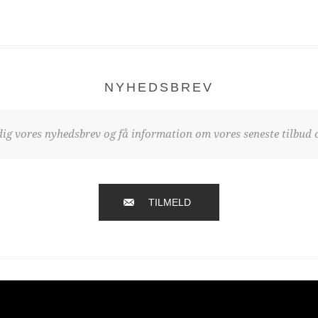
NYHEDSBREV
dig vores nyhedsbrev og få information om vores seneste tilbud o
TILMELD