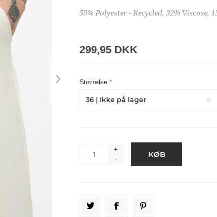
50% Polyester - Recycled, 32% Viscose, 
299,95 DKK
Størrelse
*
+
-