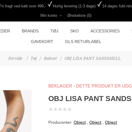
Fri fragt ved køb over 499,-
Hurtig levering (1-3 dage)
14 dages fuld retu
Min konto
Ønskeliste
(0)
EDER
BRANDS
TØJ
SKO
ACCESSORIES
GAVEKORT
GLS RETURLABEL
Forside
/
Tøj
/
Bukser
/
OBJ LISA PANT SANDSHELL
BEKLAGER - DETTE PRODUKT ER UD
OBJ LISA PANT SAND
Producenter:
Object
,
Object
,
Object