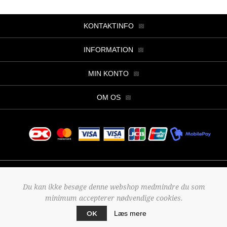
KONTAKTINFO
INFORMATION
MIN KONTO
OM OS
Copyright © 2026 Butik Viller. Alle rettigheder forbeholdt.
Du kan ikke besøge denne webshop medmindre du som
Powered by
nopCommerce
minimum accepterer nødvendige cookies.
Designed by
2Bdesign
OK
Læs mere