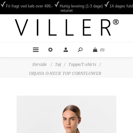
Fri fragt ved køb over 499,-
Hurtig levering (1-3 dage)
14 dages fuld
returret
(0)
Forside
/
Tøj
/
Toppe/T-shirts
/
OBJAVA O-NECK TOP CORNFLOWER