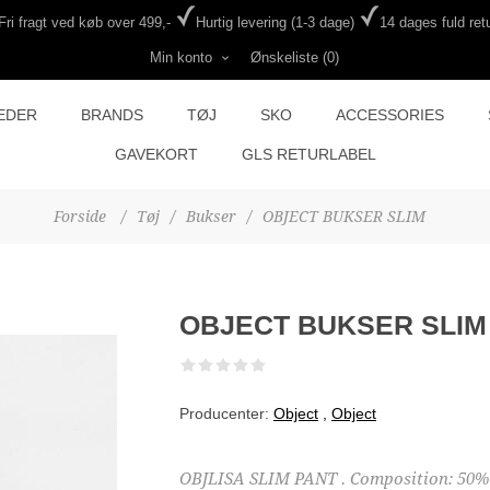
Fri fragt ved køb over 499,-
Hurtig levering (1-3 dage)
14 dages fuld retu
Min konto
Ønskeliste
(0)
EDER
BRANDS
TØJ
SKO
ACCESSORIES
GAVEKORT
GLS RETURLABEL
Forside
/
Tøj
/
Bukser
/
OBJECT BUKSER SLIM
OBJECT BUKSER SLIM
Producenter:
Object
,
Object
OBJLISA SLIM PANT . Composition: 50% P