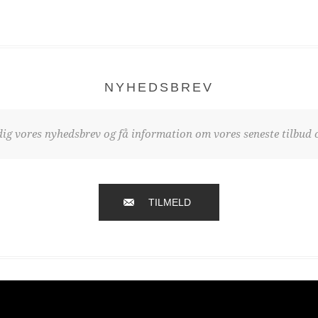
NYHEDSBREV
dig vores nyhedsbrev og få information om vores seneste tilbud o
TILMELD