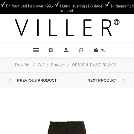
Fri fragt ved køb over 499,-
Hurtig levering (1-3 dage)
14 dages fuld
returret
(0)
Forside
/
Tøj
/
Bukser
/
OBJLISA PANT BLACK
PREVIOUS PRODUCT
NEXT PRODUCT